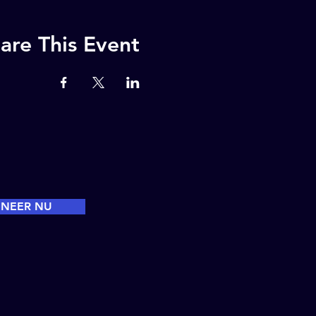
are This Event
NEER NU