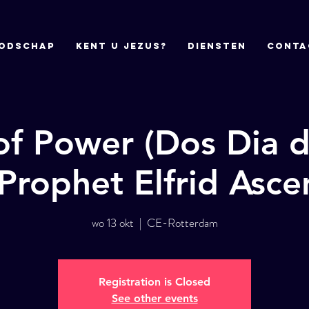
odschap
Kent u Jezus?
DIENSTEN
CONTA
of Power (Dos Dia d
Prophet Elfrid Asce
wo 13 okt
  |  
CE-Rotterdam
Registration is Closed
See other events