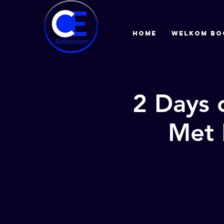
HOME
Welkom bo
2 Days 
Met 