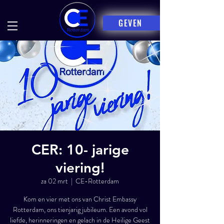
GEVEN
CER: 10- jarige
viering!
za 02 mrt
  |  
CE-Rotterdam
Kom en vier met ons van Christ Embassy
Rotterdam, ons tienjarig jubileum. Een avond vol
liefde, herinneringen en gelach in de Heilige Geest