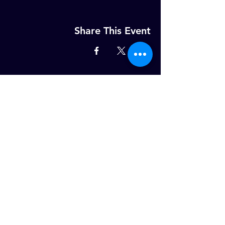
Share This Event
MELD U AAN OP ONZE WEKELIJKSE
NIEUWSBRIEF!
Email
ABONNEER NU
Dotterbloemstraat 25, 3053JV,
Rotterdam