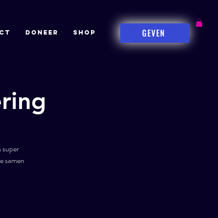
GEVEN
CT
DONEER
Shop
ering
n super
 we samen