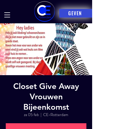
GEVEN
Closet Give Away
Vrouwen
Bijeenkomst
za 05 feb
  |  
CE-Rotterdam