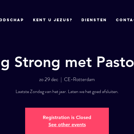
odschap
Kent u Jezus?
DIENSTEN
CONTA
ng Strong met Past
zo 29 dec
  |  
CE-Rotterdam
Laatste Zondag van het jaar. Laten we het goed afsluiten.
Registration is Closed
See other events