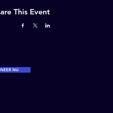
are This Event
NEER NU