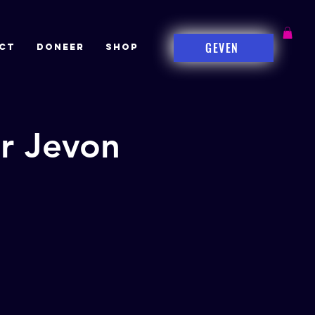
GEVEN
CT
DONEER
Shop
or Jevon