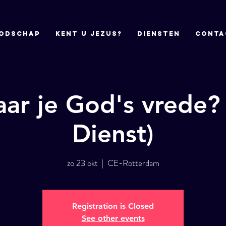
odschap
Kent u Jezus?
DIENSTEN
CONTA
aar je God's vrede?
Dienst)
zo 23 okt
  |  
CE-Rotterdam
Registration is Closed
See other events