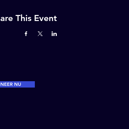
are This Event
NEER NU