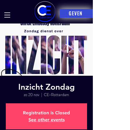
GEVEN
Inzicht Zondag
zo 20 nov
  |  
CE-Rotterdam
Registration is Closed
See other events