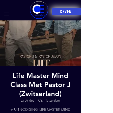
GEVEN
Life Master Mind
Class Met Pastor J
(Zwitserland)
za 07 dec
  |  
CE-Rotterdam
✨ UITNODIGING: LIFE MASTER MIND