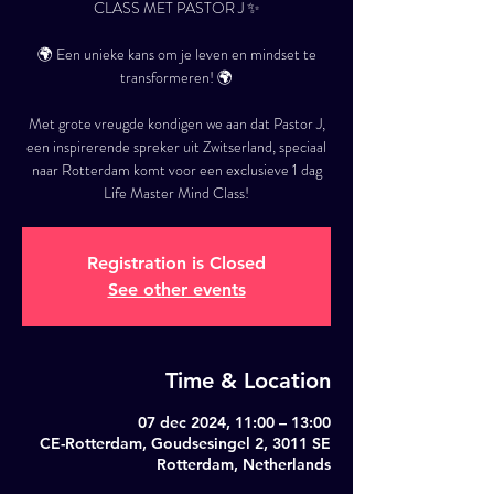
CLASS MET PASTOR J ✨
🌍 Een unieke kans om je leven en mindset te
transformeren! 🌍
Met grote vreugde kondigen we aan dat Pastor J,
een inspirerende spreker uit Zwitserland, speciaal
naar Rotterdam komt voor een exclusieve 1 dag
Life Master Mind Class!
Registration is Closed
See other events
Time & Location
07 dec 2024, 11:00 – 13:00
CE-Rotterdam, Goudsesingel 2, 3011 SE
Rotterdam, Netherlands