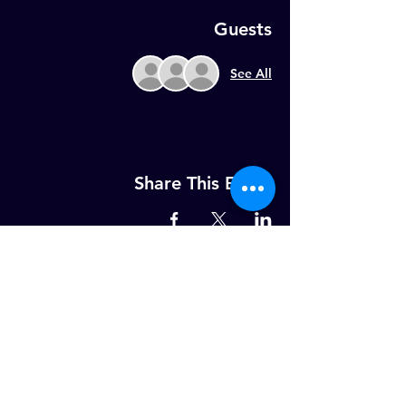
Guests
See All
Share This Event
MELD U AAN OP ONZE WEKELIJKSE
NIEUWSBRIEF!
Email