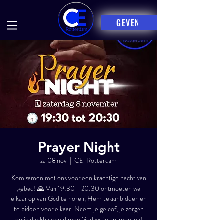
GEVEN
Prayer Night
za 08 nov
  |  
CE-Rotterdam
Kom samen met ons voor een krachtige nacht van
gebed! 🙏 Van 19:30 - 20:30 ontmoeten we
elkaar op van God te horen, Hem te aanbidden en
te bidden voor elkaar. Neem je geloof, je zorgen
en je dankbaarheid mee God wil je ontmoeten!