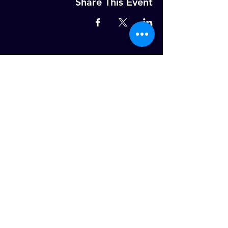
Share This Event
MELD U AAN OP ONZE WEKELIJKSE
NIEUWSBRIEF!
Email
ABONNEER NU
Dotterbloemstraat 25, 3053JV,
Rotterdam
info@ce-rotterdam.com
© 2026 Christ Embassy Rotterdam