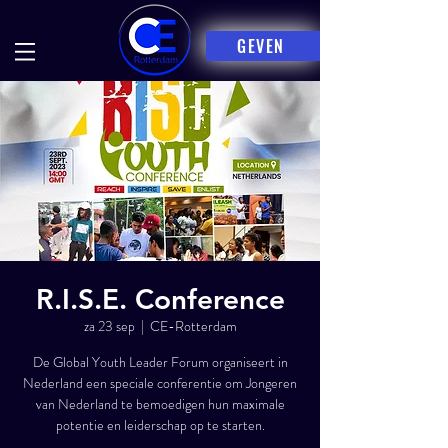
GEVEN
R.I.S.E. Conference
za 23 sep
  |  
CE-Rotterdam
De Global Youth Leader Forum organiseert in
Nederland een speciale conferentie om Jongeren
van Nederland te bemoedigen hun maximale
potentie en leiderschap op te starten.