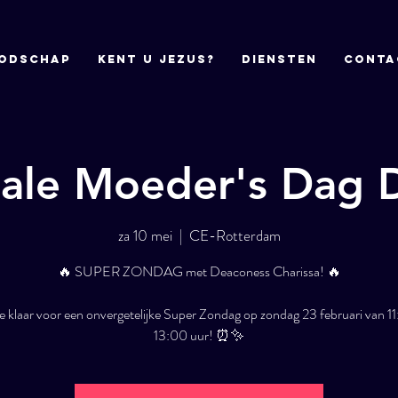
odschap
Kent u Jezus?
DIENSTEN
CONTA
iale Moeder's Dag D
za 10 mei
  |  
CE-Rotterdam
🔥 SUPER ZONDAG met Deaconess Charissa! 🔥
e klaar voor een onvergetelijke Super Zondag op zondag 23 februari van 11
13:00 uur! ⏰✨