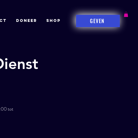
GEVEN
CT
DONEER
Shop
ienst
:00 tot