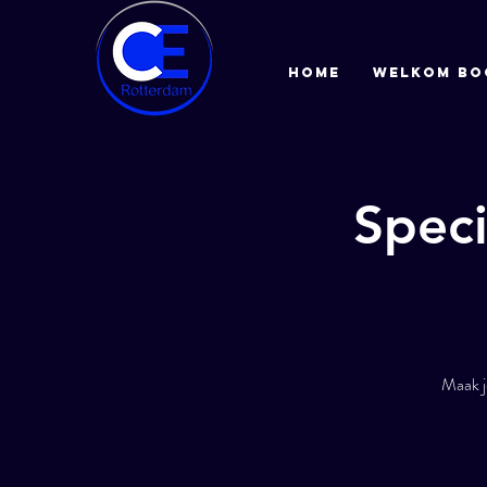
HOME
Welkom bo
Spec
Maak j