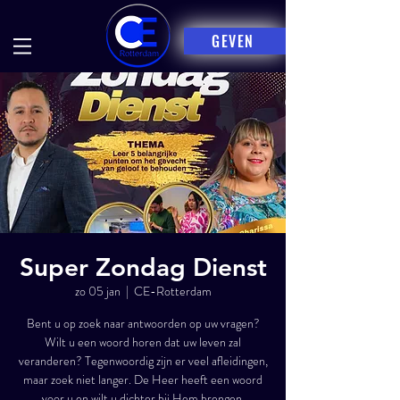
GEVEN
Super Zondag Dienst
zo 05 jan
  |  
CE-Rotterdam
Bent u op zoek naar antwoorden op uw vragen?
Wilt u een woord horen dat uw leven zal
veranderen? Tegenwoordig zijn er veel afleidingen,
maar zoek niet langer. De Heer heeft een woord
voor u en wilt u dichter bij Hem brengen.