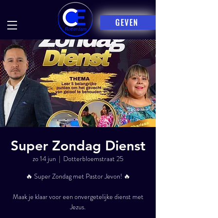
GEVEN
Super Zondag Dienst
zo 14 jun
  |  
Dotterbloemstraat 25
🔥 Super Zondag met Pastor Jevon! 🔥
Maak je klaar voor een onvergetelijke dienst met
Jezus.