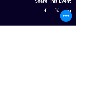
Share This Event
MELD U AAN OP ONZE WEKELIJKSE
NIEUWSBRIEF!
Email
ABONNEER NU
Dotterbloemstraat 25, 3053JV,
Rotterdam
info@ce-rotterdam.com
© 2026 Christ Embassy Rotterdam