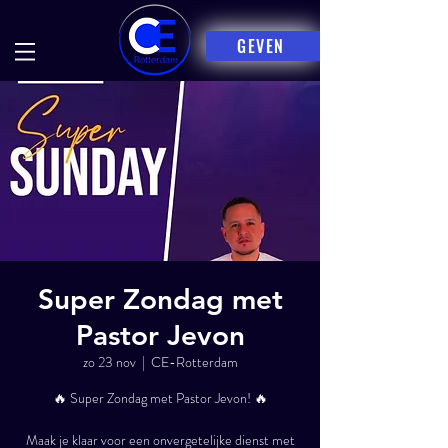
GEVEN
Super Zondag met
Pastor Jevon
zo 23 nov
  |  
CE-Rotterdam
🔥 Super Zondag met Pastor Jevon! 🔥
Maak je klaar voor een onvergetelijke dienst met