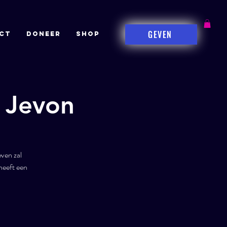
GEVEN
CT
DONEER
Shop
 Jevon
ven zal
heeft een