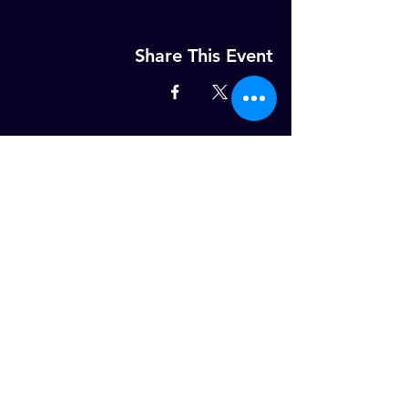
Share This Event
MELD U AAN OP ONZE WEKELIJKSE
NIEUWSBRIEF!
Email
ABONNEER NU
Dotterbloemstraat 25, 3053JV,
Rotterdam