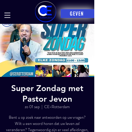
GEVEN
Super Zondag met
Pastor Jevon
zo 01 sep
  |  
CE-Rotterdam
Bent u op zoek naar antwoorden op uw vragen?
Wilt u een woord horen dat uw leven zal
veranderen? Tegenwoordig zijn er veel afleidingen,