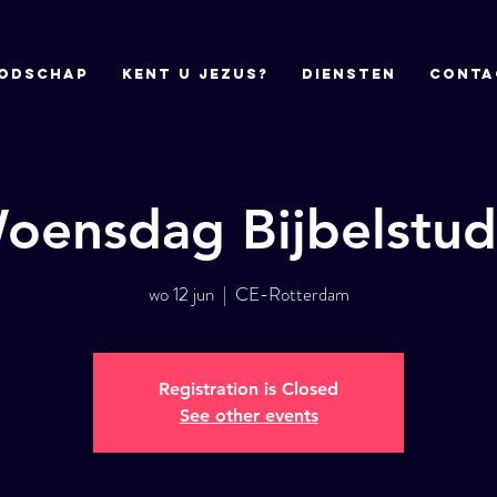
odschap
Kent u Jezus?
DIENSTEN
CONTA
oensdag Bijbelstud
wo 12 jun
  |  
CE-Rotterdam
Registration is Closed
See other events