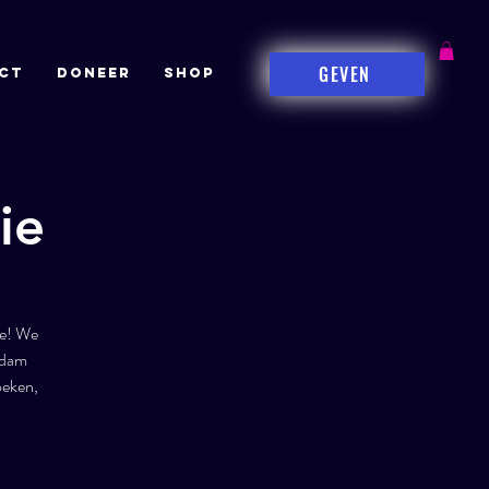
GEVEN
CT
DONEER
Shop
ie
ie! We
rdam
oeken,