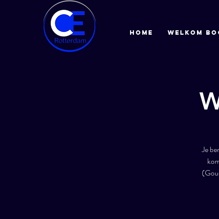
HOME
Welkom bo
W
Je be
kom
(Goud