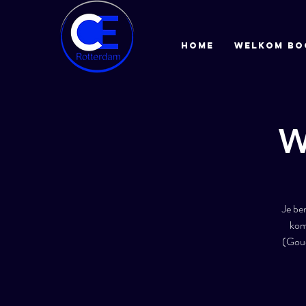
HOME
Welkom bo
W
Je be
kom
(Goud