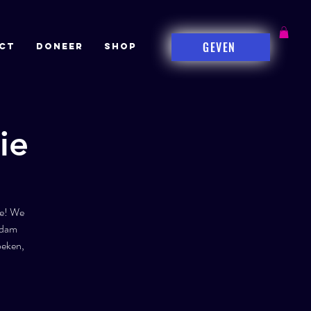
GEVEN
CT
DONEER
Shop
ie
ie! We
rdam
oeken,