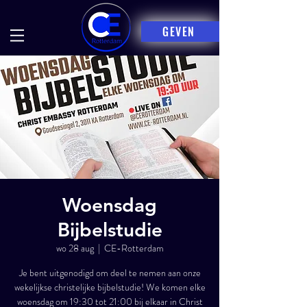
GEVEN
Woensdag
Bijbelstudie
wo 28 aug
  |  
CE-Rotterdam
Je bent uitgenodigd om deel te nemen aan onze
wekelijkse christelijke bijbelstudie! We komen elke
woensdag om 19:30 tot 21:00 bij elkaar in Christ