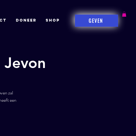
GEVEN
CT
DONEER
Shop
r Jevon
ven zal
heeft een