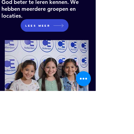
God beter te leren kennen. We
hebben meerdere groepen en
locaties.
Lees meer
KIDS
CHURCH
Voor kinderen van 1 tot 12 jaar is er
Kids Church! Tijdens het programma
en de diensten van Kids Church